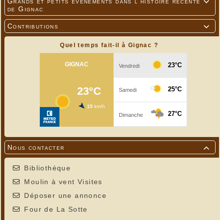
Grands et petits événements dans l'histoire récente

de Gignac
Contributions

Quel temps fait-il à Gignac ?
Nous contacter

Bibliothèque
Moulin à vent Visites
Déposer une annonce
Four de La Sotte