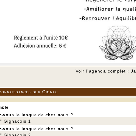
Voir l'agenda complet : J
connaissances sur Gignac
mple
-vous la langue de chez nous ?
r" Gignacois 1
-vous la langue de chez nous ?
r" Gignacois 2