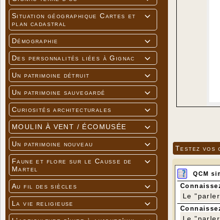
Situation géographique Cartes et

plan cadastral
Démographie

Des personnalités liées à Gignac

Un patrimoine détruit

Un patrimoine sauvegardé

Curiosités architecturales

MOULIN À VENT / ÉCOMUSÉE

Un patrimoine nouveau

Testez vos 
Faune et flore sur le Causse de

Martel
QCM si
Connaissez
Au fil des siècles

Le "parle
La vie religieuse

Connaissez
Le "parle