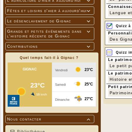
L'agriculture d'hier à aujourd'hui

Connaissez
Fêtes et loisirs d'hier à aujourd'hui

Langue et 
Le désenclavement de Gignac

Quizz à
Grands et petits événements dans

Personnali
l'histoire récente de Gignac
Des Gigna
Contributions

Quizz i
Quel temps fait-il à Gignac ?
Le patrimo
Le petit 
Le patrimo
Histoire e
Petit patri
Patrimoin
Nous contacter

Bibliothèque