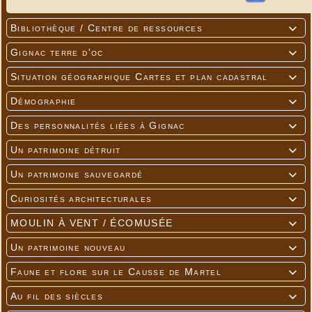
Bibliothèque / Centre de ressources

Gignac terre d'oc

Situation géographique Cartes et plan cadastral

Démographie

Des personnalités liées à Gignac

Un patrimoine détruit

Un patrimoine sauvegardé

Curiosités architecturales

MOULIN À VENT / ÉCOMUSÉE

Un patrimoine nouveau

Faune et flore sur le Causse de Martel

Au fil des siècles
