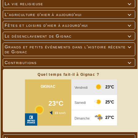
La vie religieuse

L'agriculture d'hier à aujourd'hui

Fêtes et loisirs d'hier à aujourd'hui

Le désenclavement de Gignac

Grands et petits événements dans l'histoire récente

de Gignac
Contributions

Quel temps fait-il à Gignac ?