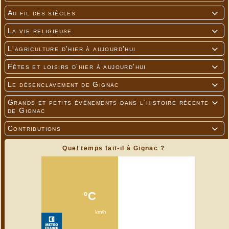
Au fil des siècles

La vie religieuse

L'agriculture d'hier à aujourd'hui

Fêtes et loisirs d'hier à aujourd'hui

Le désenclavement de Gignac

Grands et petits événements dans l'histoire récente

de Gignac
Contributions

Quel temps fait-il à Gignac ?