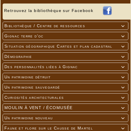
Retrouvez la bibliothèque sur Facebook
Bibliothèque / Centre de ressources

Gignac terre d'oc

Situation géographique Cartes et plan cadastral

Démographie

Des personnalités liées à Gignac

Un patrimoine détruit

Un patrimoine sauvegardé

Curiosités architecturales

MOULIN À VENT / ÉCOMUSÉE

Un patrimoine nouveau

Faune et flore sur le Causse de Martel
