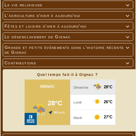
La vie religieuse

L'agriculture d'hier à aujourd'hui

Fêtes et loisirs d'hier à aujourd'hui

Le désenclavement de Gignac

Grands et petits événements dans l'histoire récente

de Gignac
Contributions

Quel temps fait-il à Gignac ?