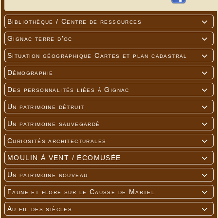
Bibliothèque / Centre de ressources

Gignac terre d'oc

Situation géographique Cartes et plan cadastral

Démographie

Des personnalités liées à Gignac

Un patrimoine détruit

Un patrimoine sauvegardé

Curiosités architecturales

MOULIN À VENT / ÉCOMUSÉE

Un patrimoine nouveau

Faune et flore sur le Causse de Martel

Au fil des siècles
