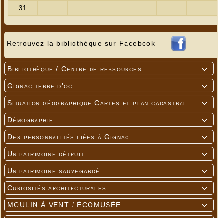
Retrouvez la bibliothèque sur Facebook
Bibliothèque / Centre de ressources

Gignac terre d'oc

Situation géographique Cartes et plan cadastral

Démographie

Des personnalités liées à Gignac

Un patrimoine détruit

Un patrimoine sauvegardé

Curiosités architecturales

MOULIN À VENT / ÉCOMUSÉE
