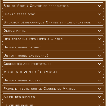
Bibliothèque / Centre de ressources

Gignac terre d'oc

Situation géographique Cartes et plan cadastral

Démographie

Des personnalités liées à Gignac

Un patrimoine détruit

Un patrimoine sauvegardé

Curiosités architecturales

MOULIN À VENT / ÉCOMUSÉE

Un patrimoine nouveau

Faune et flore sur le Causse de Martel

Au fil des siècles

La vie religieuse
