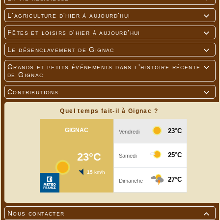
L'agriculture d'hier à aujourd'hui

Fêtes et loisirs d'hier à aujourd'hui

Le désenclavement de Gignac

Grands et petits événements dans l'histoire récente

de Gignac
Contributions

Quel temps fait-il à Gignac ?
Nous contacter
