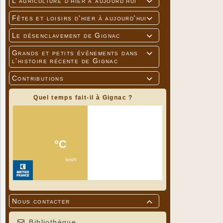
L'agriculture d'hier à aujourd'hui

Fêtes et loisirs d'hier à aujourd'hui

Le désenclavement de Gignac

Grands et petits événements dans

l'histoire récente de Gignac
Contributions

Quel temps fait-il à Gignac ?
Nous contacter

Bibliothèque