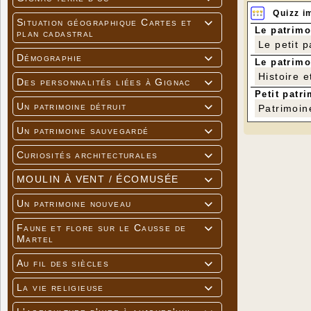
Quizz i
Situation géographique Cartes et

Le patrimo
plan cadastral
Le petit 
Démographie

Le patrimo
Histoire e
Des personnalités liées à Gignac

Petit patri
Un patrimoine détruit

Patrimoin
Un patrimoine sauvegardé

Curiosités architecturales

MOULIN À VENT / ÉCOMUSÉE

Un patrimoine nouveau

Faune et flore sur le Causse de

Martel
Au fil des siècles

La vie religieuse
