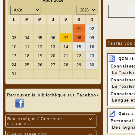
Testez vos 
QCM si
Connaissez
Le "parle
Connaissez
Le "parle
Connaissez
Retrouvez la bibliothèque sur Facebook
Langue et 
Quizz à
Bibliothèque / Centre de

Personnali
ressources
Des Gigna
Gignac terre d'oc
