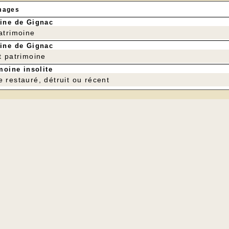
mages
ine de Gignac
patrimoine
ine de Gignac
t patrimoine
moine insolite
e restauré, détruit ou récent