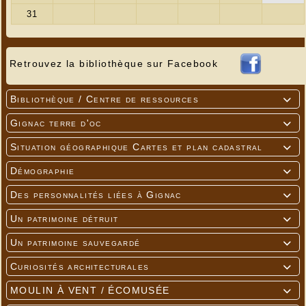
Retrouvez la bibliothèque sur Facebook
Bibliothèque / Centre de ressources

Gignac terre d'oc

Situation géographique Cartes et plan cadastral

Démographie

Des personnalités liées à Gignac

Un patrimoine détruit

Un patrimoine sauvegardé

Curiosités architecturales

MOULIN À VENT / ÉCOMUSÉE
