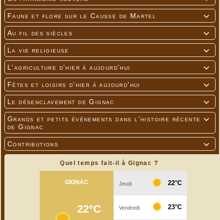
Faune et flore sur le Causse de Martel

Au fil des siècles

La vie religieuse

L'agriculture d'hier à aujourd'hui

Fêtes et loisirs d'hier à aujourd'hui

Le désenclavement de Gignac

Grands et petits événements dans l'histoire récente

de Gignac
Contributions

Quel temps fait-il à Gignac ?