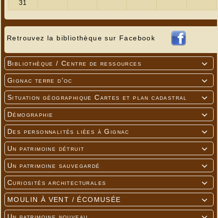
Retrouvez la bibliothèque sur Facebook
Bibliothèque / Centre de ressources

Gignac terre d'oc

Situation géographique Cartes et plan cadastral

Démographie

Des personnalités liées à Gignac

Un patrimoine détruit

Un patrimoine sauvegardé

Curiosités architecturales

MOULIN À VENT / ÉCOMUSÉE

Un patrimoine nouveau
