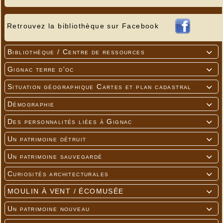
Retrouvez la bibliothèque sur Facebook
Bibliothèque / Centre de ressources

Gignac terre d'oc

Situation géographique Cartes et plan cadastral

Démographie

Des personnalités liées à Gignac

Un patrimoine détruit

Un patrimoine sauvegardé

Curiosités architecturales

MOULIN À VENT / ÉCOMUSÉE

Un patrimoine nouveau
