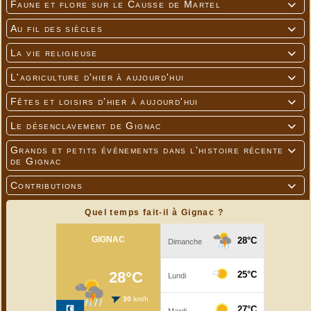
Faune et flore sur le Causse de Martel

Au fil des siècles

La vie religieuse

L'agriculture d'hier à aujourd'hui

Fêtes et loisirs d'hier à aujourd'hui

Le désenclavement de Gignac

Grands et petits événements dans l'histoire récente

de Gignac
Contributions

Quel temps fait-il à Gignac ?