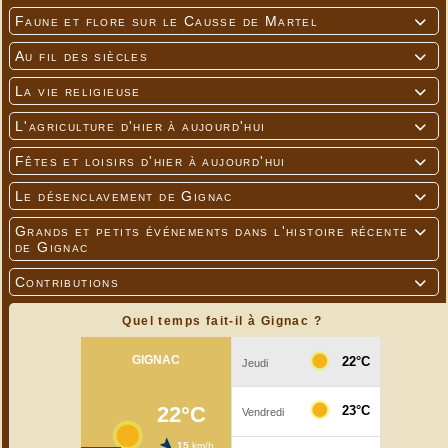
Faune et flore sur le Causse de Martel

Au fil des siècles

La vie religieuse

L'agriculture d'hier à aujourd'hui

Fêtes et loisirs d'hier à aujourd'hui

Le désenclavement de Gignac

Grands et petits événements dans l'histoire récente

de Gignac
Contributions

Quel temps fait-il à Gignac ?