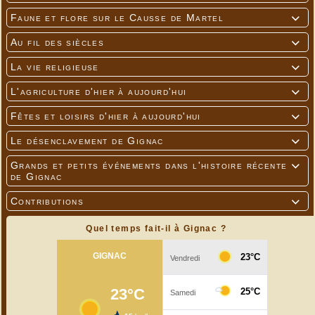
Faune et flore sur le Causse de Martel

Au fil des siècles

La vie religieuse

L'agriculture d'hier à aujourd'hui

Fêtes et loisirs d'hier à aujourd'hui

Le désenclavement de Gignac

Grands et petits événements dans l'histoire récente

de Gignac
Contributions

Quel temps fait-il à Gignac ?