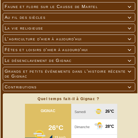
Faune et flore sur le Causse de Martel

Au fil des siècles

La vie religieuse

L'agriculture d'hier à aujourd'hui

Fêtes et loisirs d'hier à aujourd'hui

Le désenclavement de Gignac

Grands et petits événements dans l'histoire récente

de Gignac
Contributions

Quel temps fait-il à Gignac ?