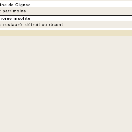
ine de Gignac
t patrimoine
moine insolite
e restauré, détruit ou récent