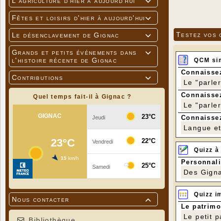
L'agriculture d'hier à aujourd'hui

Fêtes et loisirs d'hier à aujourd'hui

Testez vos 
Le désenclavement de Gignac

Grands et petits événements dans

l'histoire récente de Gignac
QCM si
Connaissez
Contributions

Le "parle
Connaissez
Quel temps fait-il à Gignac ?
Le "parle
Connaissez
Langue et 
Quizz à
Personnali
Des Gigna
Quizz i
Nous contacter

Le patrimo
Le petit 
Bibliothèque