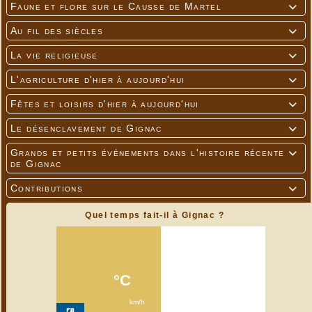
Faune et flore sur le Causse de Martel

Au fil des siècles

La vie religieuse

L'agriculture d'hier à aujourd'hui

Fêtes et loisirs d'hier à aujourd'hui

Le désenclavement de Gignac

Grands et petits événements dans l'histoire récente

de Gignac
Contributions

Quel temps fait-il à Gignac ?