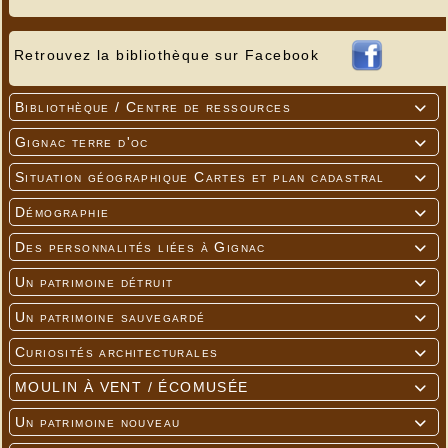
Retrouvez la bibliothèque sur Facebook
Bibliothèque / Centre de ressources

Gignac terre d'oc

Situation géographique Cartes et plan cadastral

Démographie

Des personnalités liées à Gignac

Un patrimoine détruit

Un patrimoine sauvegardé

Curiosités architecturales

MOULIN À VENT / ÉCOMUSÉE

Un patrimoine nouveau
