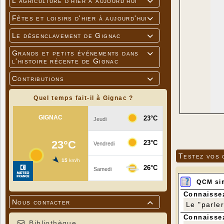
L'agriculture d'hier à aujourd'hui

Fêtes et loisirs d'hier à aujourd'hui

Le désenclavement de Gignac

Grands et petits événements dans

l'histoire récente de Gignac
Contributions

Quel temps fait-il à Gignac ?
Testez vos 
QCM si
Connaissez
Nous contacter

Le "parle
Connaissez
Bibliothèque