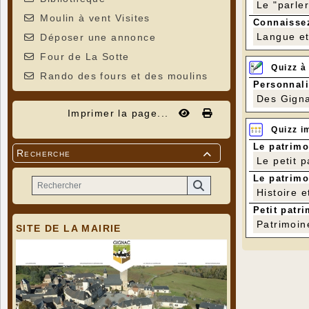
Le "parle
Moulin à vent Visites
Connaissez
Langue et 
Déposer une annonce
Four de La Sotte
Quizz à
Rando des fours et des moulins
Personnali
Des Gigna
Imprimer la page...
Quizz i
Le patrimo
Recherche

Le petit 
Le patrimo
Histoire e
Petit patri
Patrimoin
SITE DE LA MAIRIE