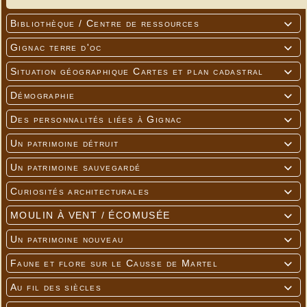
Bibliothèque / Centre de ressources

Gignac terre d'oc

Situation géographique Cartes et plan cadastral

Démographie

Des personnalités liées à Gignac

Un patrimoine détruit

Un patrimoine sauvegardé

Curiosités architecturales

MOULIN À VENT / ÉCOMUSÉE

Un patrimoine nouveau

Faune et flore sur le Causse de Martel

Au fil des siècles
