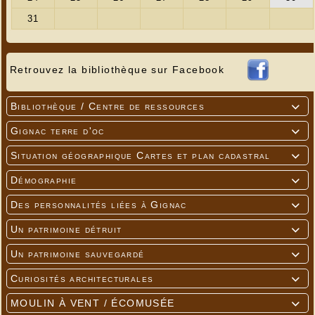
Retrouvez la bibliothèque sur Facebook
Bibliothèque / Centre de ressources

Gignac terre d'oc

Situation géographique Cartes et plan cadastral

Démographie

Des personnalités liées à Gignac

Un patrimoine détruit

Un patrimoine sauvegardé

Curiosités architecturales

MOULIN À VENT / ÉCOMUSÉE
