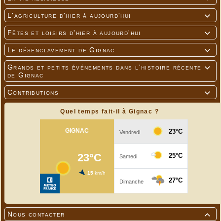
L'agriculture d'hier à aujourd'hui

Fêtes et loisirs d'hier à aujourd'hui

Le désenclavement de Gignac

Grands et petits événements dans l'histoire récente

de Gignac
Contributions

Quel temps fait-il à Gignac ?
Nous contacter
