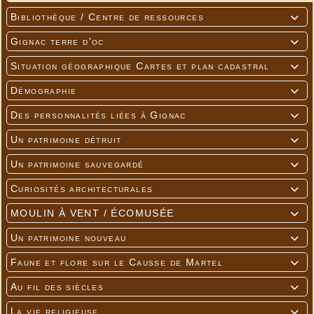
Bibliothèque / Centre de ressources

Gignac terre d'oc

Situation géographique Cartes et plan cadastral

Démographie

Des personnalités liées à Gignac

Un patrimoine détruit

Un patrimoine sauvegardé

Curiosités architecturales

MOULIN À VENT / ÉCOMUSÉE

Un patrimoine nouveau

Faune et flore sur le Causse de Martel

Au fil des siècles

La vie religieuse
