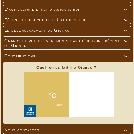
L'agriculture d'hier à aujourd'hui

Fêtes et loisirs d'hier à aujourd'hui

Le désenclavement de Gignac

Grands et petits événements dans l'histoire récente

de Gignac
Contributions

Quel temps fait-il à Gignac ?
Nous contacter
