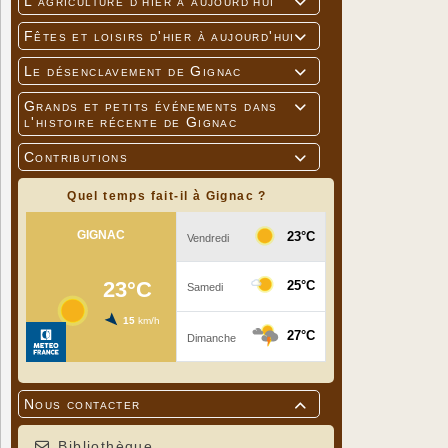
L'agriculture d'hier à aujourd'hui

Fêtes et loisirs d'hier à aujourd'hui

Le désenclavement de Gignac

Grands et petits événements dans

l'histoire récente de Gignac
Contributions

Quel temps fait-il à Gignac ?
Nous contacter

Bibliothèque