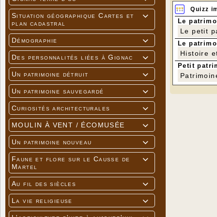
Quizz i
Situation géographique Cartes et

Le patrimo
plan cadastral
Le petit 
Démographie

Le patrimo
Histoire e
Des personnalités liées à Gignac

Petit patri
Un patrimoine détruit

Patrimoin
Un patrimoine sauvegardé

Curiosités architecturales

MOULIN À VENT / ÉCOMUSÉE

Un patrimoine nouveau

Faune et flore sur le Causse de

Martel
Au fil des siècles

La vie religieuse
