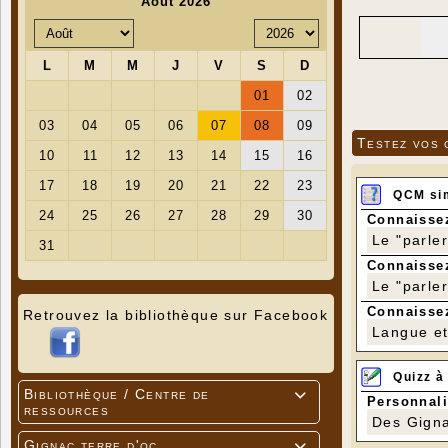
Testez vos 
QCM si
Connaissez
Le "parle
Connaissez
Le "parle
Connaissez
Retrouvez la bibliothèque sur Facebook
Langue et 
Quizz à
Bibliothèque / Centre de

Personnali
ressources
Des Gigna
Gignac terre d'oc
