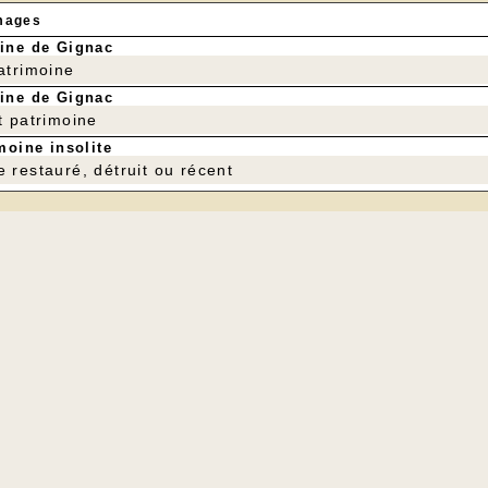
mages
ine de Gignac
patrimoine
ine de Gignac
t patrimoine
moine insolite
e restauré, détruit ou récent