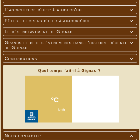
L'agriculture d'hier à aujourd'hui

Fêtes et loisirs d'hier à aujourd'hui

Le désenclavement de Gignac

Grands et petits événements dans l'histoire récente

de Gignac
Contributions

Quel temps fait-il à Gignac ?
Nous contacter
