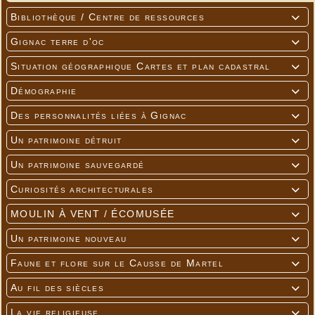
Bibliothèque / Centre de ressources

Gignac terre d'oc

Situation géographique Cartes et plan cadastral

Démographie

Des personnalités liées à Gignac

Un patrimoine détruit

Un patrimoine sauvegardé

Curiosités architecturales

MOULIN À VENT / ÉCOMUSÉE

Un patrimoine nouveau

Faune et flore sur le Causse de Martel

Au fil des siècles

La vie religieuse
