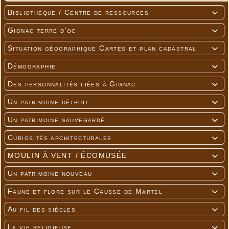
Bibliothèque / Centre de ressources

Gignac terre d'oc

Situation géographique Cartes et plan cadastral

Démographie

Des personnalités liées à Gignac

Un patrimoine détruit

Un patrimoine sauvegardé

Curiosités architecturales

MOULIN À VENT / ÉCOMUSÉE

Un patrimoine nouveau

Faune et flore sur le Causse de Martel

Au fil des siècles

La vie religieuse
