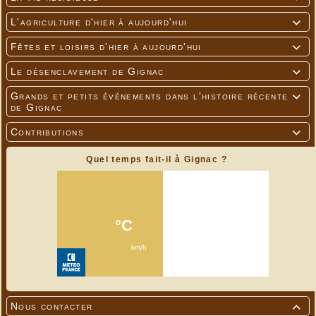
L'agriculture d'hier à aujourd'hui

Fêtes et loisirs d'hier à aujourd'hui

Le désenclavement de Gignac

Grands et petits événements dans l'histoire récente

de Gignac
Contributions

Quel temps fait-il à Gignac ?
Nous contacter
