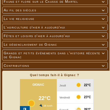
Faune et flore sur le Causse de Martel

Au fil des siècles

La vie religieuse

L'agriculture d'hier à aujourd'hui

Fêtes et loisirs d'hier à aujourd'hui

Le désenclavement de Gignac

Grands et petits événements dans l'histoire récente

de Gignac
Contributions

Quel temps fait-il à Gignac ?