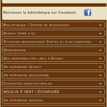
Retrouvez la bibliothèque sur Facebook
Bibliothèque / Centre de ressources

Gignac terre d'oc

Situation géographique Cartes et plan cadastral

Démographie

Des personnalités liées à Gignac

Un patrimoine détruit

Un patrimoine sauvegardé

Curiosités architecturales

MOULIN À VENT / ÉCOMUSÉE

Un patrimoine nouveau
