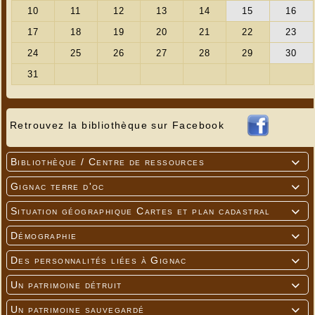
Retrouvez la bibliothèque sur Facebook
Bibliothèque / Centre de ressources

Gignac terre d'oc

Situation géographique Cartes et plan cadastral

Démographie

Des personnalités liées à Gignac

Un patrimoine détruit

Un patrimoine sauvegardé
