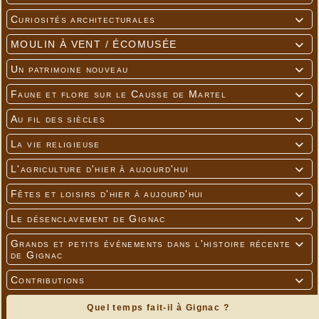
Curiosités architecturales

MOULIN À VENT / ÉCOMUSÉE

Un patrimoine nouveau

Faune et flore sur le Causse de Martel

Au fil des siècles

La vie religieuse

L'agriculture d'hier à aujourd'hui

Fêtes et loisirs d'hier à aujourd'hui

Le désenclavement de Gignac

Grands et petits événements dans l'histoire récente

de Gignac
Contributions

Quel temps fait-il à Gignac ?