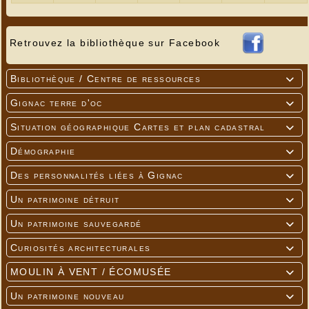
Retrouvez la bibliothèque sur Facebook
Bibliothèque / Centre de ressources

Gignac terre d'oc

Situation géographique Cartes et plan cadastral

Démographie

Des personnalités liées à Gignac

Un patrimoine détruit

Un patrimoine sauvegardé

Curiosités architecturales

MOULIN À VENT / ÉCOMUSÉE

Un patrimoine nouveau
