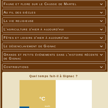
Faune et flore sur le Causse de Martel

Au fil des siècles

La vie religieuse

L'agriculture d'hier à aujourd'hui

Fêtes et loisirs d'hier à aujourd'hui

Le désenclavement de Gignac

Grands et petits événements dans l'histoire récente

de Gignac
Contributions

Quel temps fait-il à Gignac ?