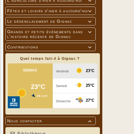
L'agriculture d'hier à aujourd'hui

Fêtes et loisirs d'hier à aujourd'hui

Le désenclavement de Gignac

Grands et petits événements dans

l'histoire récente de Gignac
Contributions

Quel temps fait-il à Gignac ?
Nous contacter

Bibliothèque