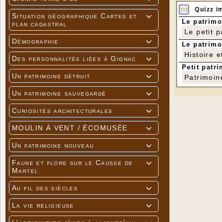
Quizz i
Situation géographique Cartes et

Le patrimo
plan cadastral
Le petit 
Démographie

Le patrimo
Histoire e
Des personnalités liées à Gignac

Petit patri
Un patrimoine détruit

Patrimoin
Un patrimoine sauvegardé

Curiosités architecturales

MOULIN À VENT / ÉCOMUSÉE

Un patrimoine nouveau

Faune et flore sur le Causse de

Martel
Au fil des siècles

La vie religieuse
