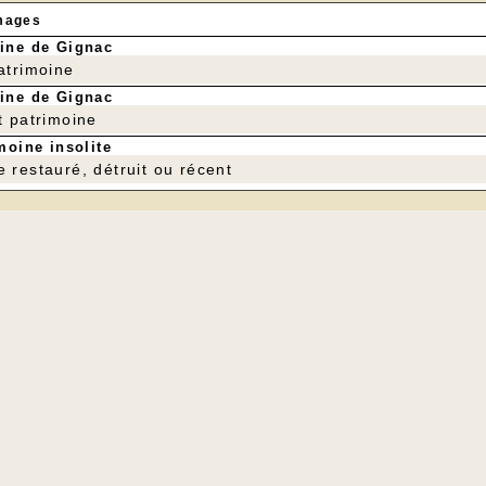
mages
ine de Gignac
patrimoine
ine de Gignac
t patrimoine
moine insolite
e restauré, détruit ou récent