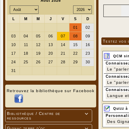
Testez vos 
QCM si
Connaissez
Le "parle
Connaissez
Le "parle
Connaissez
Retrouvez la bibliothèque sur Facebook
Langue et 
Quizz à
Bibliothèque / Centre de

Personnali
ressources
Des Gigna
Gignac terre d'oc
