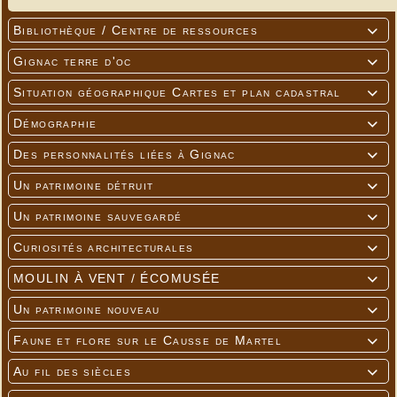
Bibliothèque / Centre de ressources

Gignac terre d'oc

Situation géographique Cartes et plan cadastral

Démographie

Des personnalités liées à Gignac

Un patrimoine détruit

Un patrimoine sauvegardé

Curiosités architecturales

MOULIN À VENT / ÉCOMUSÉE

Un patrimoine nouveau

Faune et flore sur le Causse de Martel

Au fil des siècles
