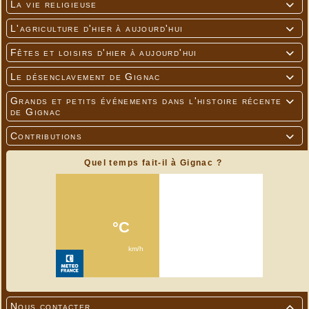
La vie religieuse

L'agriculture d'hier à aujourd'hui

Fêtes et loisirs d'hier à aujourd'hui

Le désenclavement de Gignac

Grands et petits événements dans l'histoire récente

de Gignac
Contributions

Quel temps fait-il à Gignac ?
Nous contacter
