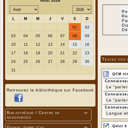
Re
Re
Pa
Di
Dé
Testez vos 
QCM si
Connaissez
Le "parle
Retrouvez la bibliothèque sur Facebook
Connaissez
Le "parle
Connaissez
Bibliothèque / Centre de
Langue et 

ressources
Quizz à
Gignac terre d'oc
