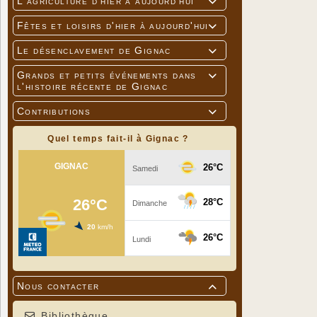
L'agriculture d'hier à aujourd'hui

Fêtes et loisirs d'hier à aujourd'hui

Le désenclavement de Gignac

Grands et petits événements dans

l'histoire récente de Gignac
Contributions

Quel temps fait-il à Gignac ?
Nous contacter

Bibliothèque