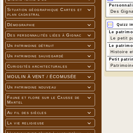
Personnali
Situation géographique Cartes et

Des Gigna
plan cadastral
Démographie
Quizz i

Le patrimo
Des personnalités liées à Gignac

Le petit 
Un patrimoine détruit
Le patrimo

Histoire e
Un patrimoine sauvegardé

Petit patri
Patrimoin
Curiosités architecturales

MOULIN À VENT / ÉCOMUSÉE

Un patrimoine nouveau

Faune et flore sur le Causse de

Martel
Au fil des siècles

La vie religieuse
