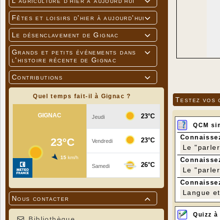
L'agriculture d'hier à aujourd'hui

Fêtes et loisirs d'hier à aujourd'hui

Le désenclavement de Gignac

Grands et petits événements dans

l'histoire récente de Gignac
Contributions

Quel temps fait-il à Gignac ?
Testez vos 
QCM si
Connaissez
Le "parle
Connaissez
Le "parle
Connaissez
Langue et 
Nous contacter

Quizz à
Bibliothèque