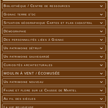
Bibliothèque / Centre de ressources

Gignac terre d'oc

Situation géographique Cartes et plan cadastral

Démographie

Des personnalités liées à Gignac

Un patrimoine détruit

Un patrimoine sauvegardé

Curiosités architecturales

MOULIN À VENT / ÉCOMUSÉE

Un patrimoine nouveau

Faune et flore sur le Causse de Martel

Au fil des siècles

La vie religieuse
