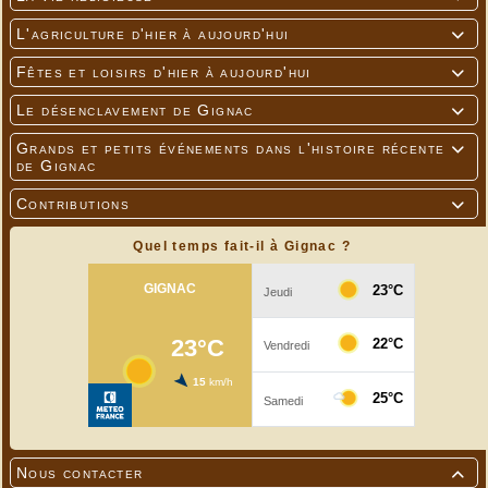
L'agriculture d'hier à aujourd'hui

Fêtes et loisirs d'hier à aujourd'hui

Le désenclavement de Gignac

Grands et petits événements dans l'histoire récente

de Gignac
Contributions

Quel temps fait-il à Gignac ?
Nous contacter
