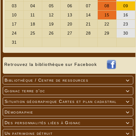
Retrouvez la bibliothèque sur Facebook
Bibliothèque / Centre de ressources

Gignac terre d'oc

Situation géographique Cartes et plan cadastral

Démographie

Des personnalités liées à Gignac

Un patrimoine détruit
