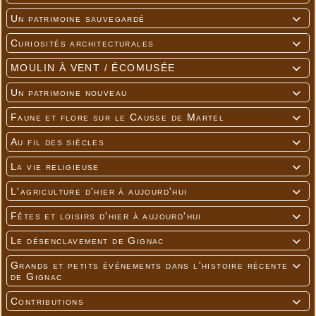
Un patrimoine sauvegardé

Curiosités architecturales

MOULIN À VENT / ÉCOMUSÉE

Un patrimoine nouveau

Faune et flore sur le Causse de Martel

Au fil des siècles

La vie religieuse

L'agriculture d'hier à aujourd'hui

Fêtes et loisirs d'hier à aujourd'hui

Le désenclavement de Gignac

Grands et petits événements dans l'histoire récente

de Gignac
Contributions
