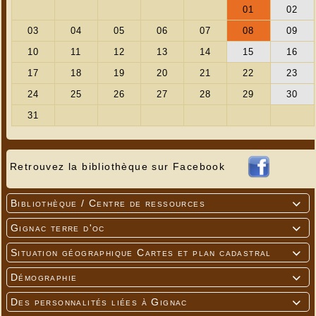
Retrouvez la bibliothèque sur Facebook
Bibliothèque / Centre de ressources

Gignac terre d'oc

Situation géographique Cartes et plan cadastral

Démographie

Des personnalités liées à Gignac
