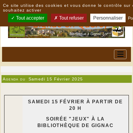
Panneau de gestion des cookies
Ce site utilise des cookies et vous donne le contrôle su
souhaitez activer
Tout accepter
Tout refuser
Personnaliser
Po
Agenda du
Samedi 15 Février 2025
SAMEDI 15 FÉVRIER
À
PARTIR DE
20 H
SOIR
É
E "JEUX"
À
LA
BIBLIOTH
È
QUE DE GIGNAC