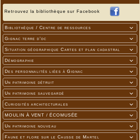
Retrouvez la bibliothèque sur Facebook
Bibliothèque / Centre de ressources

Gignac terre d'oc

Situation géographique Cartes et plan cadastral

Démographie

Des personnalités liées à Gignac

Un patrimoine détruit

Un patrimoine sauvegardé

Curiosités architecturales

MOULIN À VENT / ÉCOMUSÉE

Un patrimoine nouveau

Faune et flore sur le Causse de Martel
