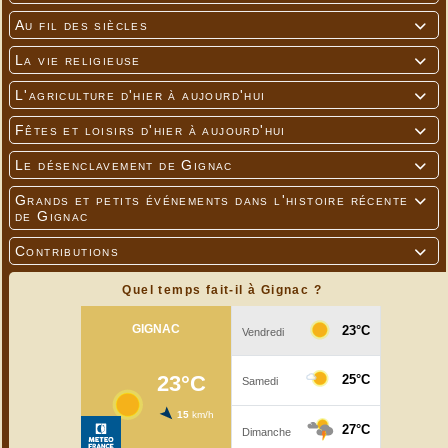
Au fil des siècles

La vie religieuse

L'agriculture d'hier à aujourd'hui

Fêtes et loisirs d'hier à aujourd'hui

Le désenclavement de Gignac

Grands et petits événements dans l'histoire récente

de Gignac
Contributions

Quel temps fait-il à Gignac ?