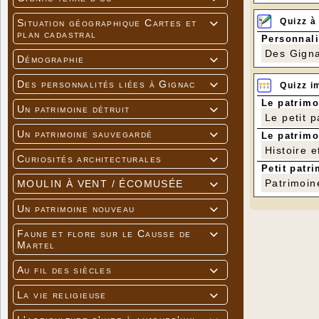
Quizz à
Situation géographique Cartes et

plan cadastral
Personnali
Des Gigna
Démographie

Des personnalités liées à Gignac

Quizz i
Le patrimo
Un patrimoine détruit

Le petit 
Un patrimoine sauvegardé

Le patrimo
Histoire e
Curiosités architecturales

Petit patri
Patrimoin
MOULIN À VENT / ÉCOMUSÉE

Un patrimoine nouveau

Faune et flore sur le Causse de

Martel
Au fil des siècles

La vie religieuse
