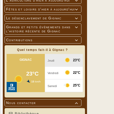
L'agriculture d'hier à aujourd'hui

Fêtes et loisirs d'hier à aujourd'hui

Le désenclavement de Gignac

Grands et petits événements dans

l'histoire récente de Gignac
Contributions

Quel temps fait-il à Gignac ?
Nous contacter

Bibliothèque