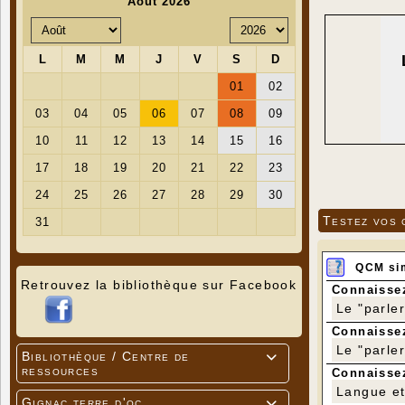
Testez vos 
QCM si
Retrouvez la bibliothèque sur Facebook
Connaissez
Le "parle
Connaissez
Le "parle
Bibliothèque / Centre de

ressources
Connaissez
Langue et 
Gignac terre d'oc
