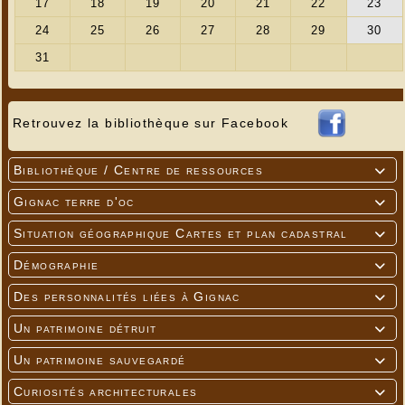
Retrouvez la bibliothèque sur Facebook
Bibliothèque / Centre de ressources

Gignac terre d'oc

Situation géographique Cartes et plan cadastral

Démographie

Des personnalités liées à Gignac

Un patrimoine détruit

Un patrimoine sauvegardé

Curiosités architecturales
