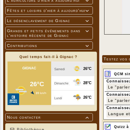
L'agriculture d'hier à aujourd'hui

Fêtes et loisirs d'hier à aujourd'hui

Le désenclavement de Gignac

Grands et petits événements dans

l'histoire récente de Gignac
Contributions

Quel temps fait-il à Gignac ?
Testez vos 
QCM si
Connaissez
Le "parle
Connaissez
Le "parle
Connaissez
Langue et 
Nous contacter

Quizz à
Bibliothèque