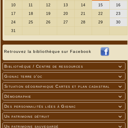
Retrouvez la bibliothèque sur Facebook
Bibliothèque / Centre de ressources

Gignac terre d'oc

Situation géographique Cartes et plan cadastral

Démographie

Des personnalités liées à Gignac

Un patrimoine détruit

Un patrimoine sauvegardé
