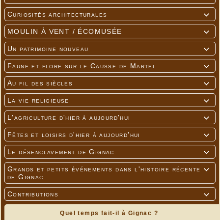
Curiosités architecturales

MOULIN À VENT / ÉCOMUSÉE

Un patrimoine nouveau

Faune et flore sur le Causse de Martel

Au fil des siècles

La vie religieuse

L'agriculture d'hier à aujourd'hui

Fêtes et loisirs d'hier à aujourd'hui

Le désenclavement de Gignac

Grands et petits événements dans l'histoire récente

de Gignac
Contributions

Quel temps fait-il à Gignac ?