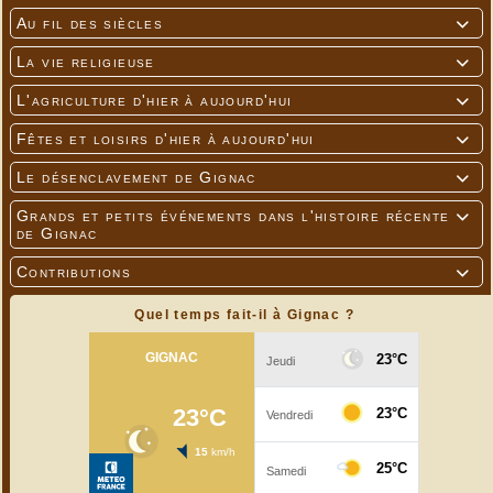
Au fil des siècles

La vie religieuse

L'agriculture d'hier à aujourd'hui

Fêtes et loisirs d'hier à aujourd'hui

Le désenclavement de Gignac

Grands et petits événements dans l'histoire récente

de Gignac
Contributions

Quel temps fait-il à Gignac ?