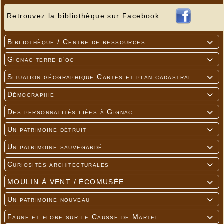
Retrouvez la bibliothèque sur Facebook
Bibliothèque / Centre de ressources

Gignac terre d'oc

Situation géographique Cartes et plan cadastral

Démographie

Des personnalités liées à Gignac

Un patrimoine détruit

Un patrimoine sauvegardé

Curiosités architecturales

MOULIN À VENT / ÉCOMUSÉE

Un patrimoine nouveau

Faune et flore sur le Causse de Martel
