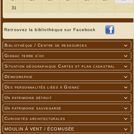
Retrouvez la bibliothèque sur Facebook
Bibliothèque / Centre de ressources

Gignac terre d'oc

Situation géographique Cartes et plan cadastral

Démographie

Des personnalités liées à Gignac

Un patrimoine détruit

Un patrimoine sauvegardé

Curiosités architecturales

MOULIN À VENT / ÉCOMUSÉE
