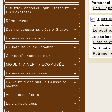
Personnali
Des Gigna
Situation géographique Cartes et

plan cadastral
Quizz i
Démographie

Le patrimo
Des personnalités liées à Gignac

Le petit 
Le patrimo
Un patrimoine détruit

Histoire e
Un patrimoine sauvegardé

Petit patri
Patrimoin
Curiosités architecturales

MOULIN À VENT / ÉCOMUSÉE

Un patrimoine nouveau

Faune et flore sur le Causse de

Martel
Au fil des siècles

La vie religieuse
