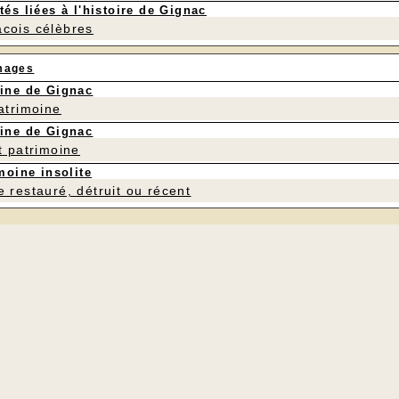
tés liées à l'histoire de Gignac
cois célèbres
mages
ine de Gignac
patrimoine
ine de Gignac
t patrimoine
moine insolite
e restauré, détruit ou récent