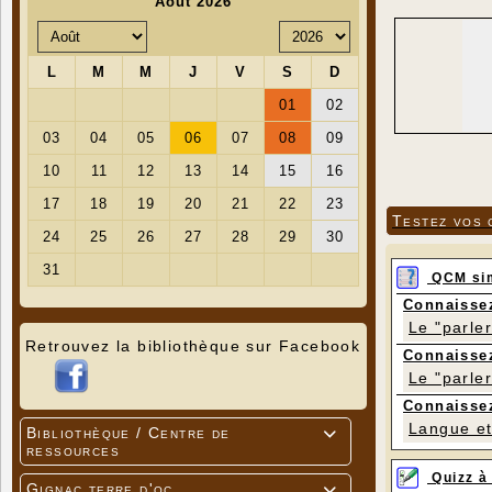
Testez vos 
QCM si
Connaissez
Le "parle
Retrouvez la bibliothèque sur Facebook
Connaissez
Le "parle
Connaissez
Langue et 
Bibliothèque / Centre de

ressources
Quizz à
Gignac terre d'oc
