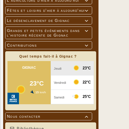
L'agriculture d'hier à aujourd'hui

Fêtes et loisirs d'hier à aujourd'hui

Le désenclavement de Gignac

Grands et petits événements dans

l'histoire récente de Gignac
Contributions

Quel temps fait-il à Gignac ?
Nous contacter

Bibliothèque