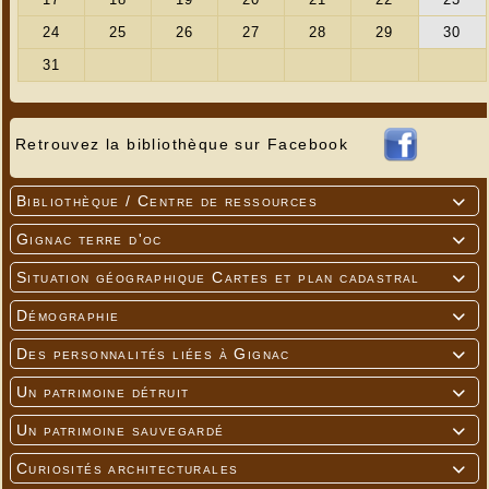
Retrouvez la bibliothèque sur Facebook
Bibliothèque / Centre de ressources

Gignac terre d'oc

Situation géographique Cartes et plan cadastral

Démographie

Des personnalités liées à Gignac

Un patrimoine détruit

Un patrimoine sauvegardé

Curiosités architecturales
