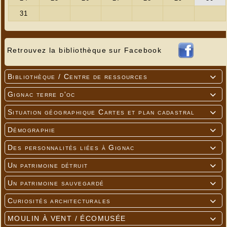
Retrouvez la bibliothèque sur Facebook
Bibliothèque / Centre de ressources

Gignac terre d'oc

Situation géographique Cartes et plan cadastral

Démographie

Des personnalités liées à Gignac

Un patrimoine détruit

Un patrimoine sauvegardé

Curiosités architecturales

MOULIN À VENT / ÉCOMUSÉE
