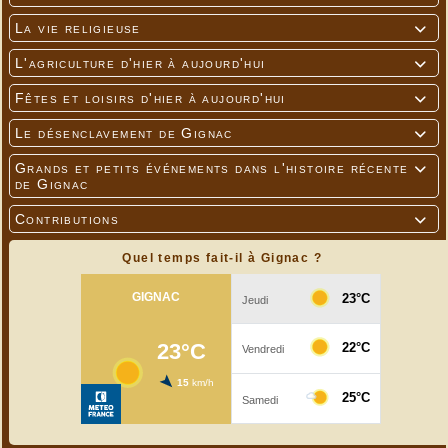
La vie religieuse

L'agriculture d'hier à aujourd'hui

Fêtes et loisirs d'hier à aujourd'hui

Le désenclavement de Gignac

Grands et petits événements dans l'histoire récente

de Gignac
Contributions

Quel temps fait-il à Gignac ?