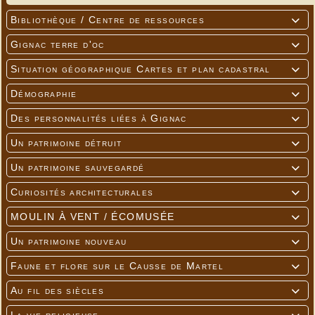
Bibliothèque / Centre de ressources

Gignac terre d'oc

Situation géographique Cartes et plan cadastral

Démographie

Des personnalités liées à Gignac

Un patrimoine détruit

Un patrimoine sauvegardé

Curiosités architecturales

MOULIN À VENT / ÉCOMUSÉE

Un patrimoine nouveau

Faune et flore sur le Causse de Martel

Au fil des siècles
