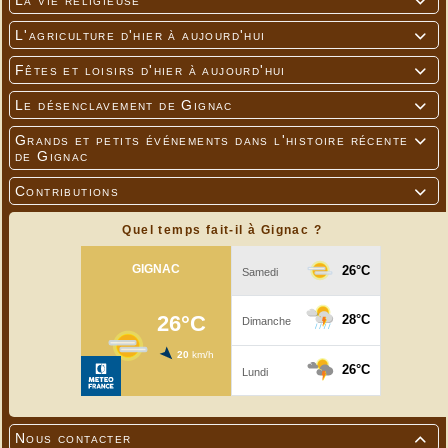
La vie religieuse

L'agriculture d'hier à aujourd'hui

Fêtes et loisirs d'hier à aujourd'hui

Le désenclavement de Gignac

Grands et petits événements dans l'histoire récente

de Gignac
Contributions

Quel temps fait-il à Gignac ?
Nous contacter
