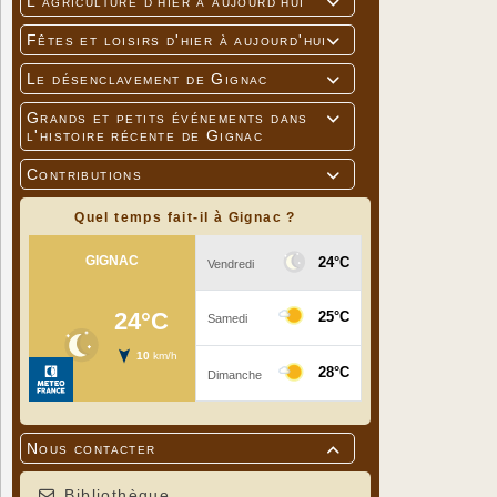
L'agriculture d'hier à aujourd'hui

Fêtes et loisirs d'hier à aujourd'hui

Le désenclavement de Gignac

Grands et petits événements dans

l'histoire récente de Gignac
Contributions

Quel temps fait-il à Gignac ?
Nous contacter

Bibliothèque