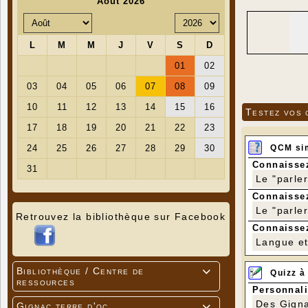
Testez vos 
QCM si
Connaissez
Le "parle
Connaissez
Le "parle
Retrouvez la bibliothèque sur Facebook
Connaissez
Langue et 
Bibliothèque / Centre de

Quizz à
ressources
Personnali
Des Gigna
Gignac terre d'oc
