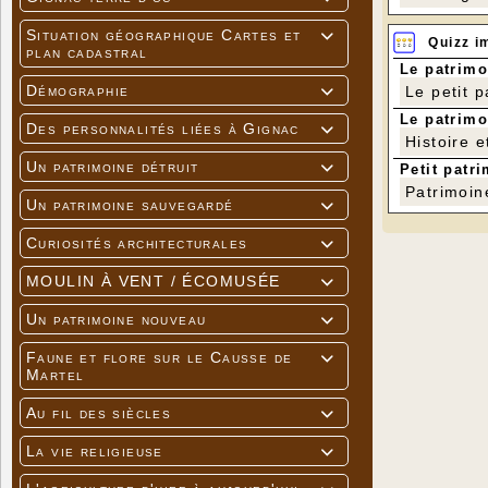
Situation géographique Cartes et

Quizz i
plan cadastral
Le patrimo
Démographie
Le petit 

Le patrimo
Des personnalités liées à Gignac

Histoire e
Un patrimoine détruit

Petit patri
Patrimoin
Un patrimoine sauvegardé

Curiosités architecturales

MOULIN À VENT / ÉCOMUSÉE

Un patrimoine nouveau

Faune et flore sur le Causse de

Martel
Au fil des siècles

La vie religieuse
