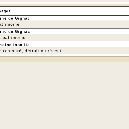
mages
ine de Gignac
patrimoine
ine de Gignac
t patrimoine
moine insolite
e restauré, détruit ou récent