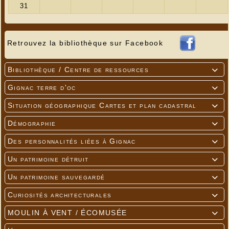
Retrouvez la bibliothèque sur Facebook
Bibliothèque / Centre de ressources

Gignac terre d'oc

Situation géographique Cartes et plan cadastral

Démographie

Des personnalités liées à Gignac

Un patrimoine détruit

Un patrimoine sauvegardé

Curiosités architecturales

MOULIN À VENT / ÉCOMUSÉE
