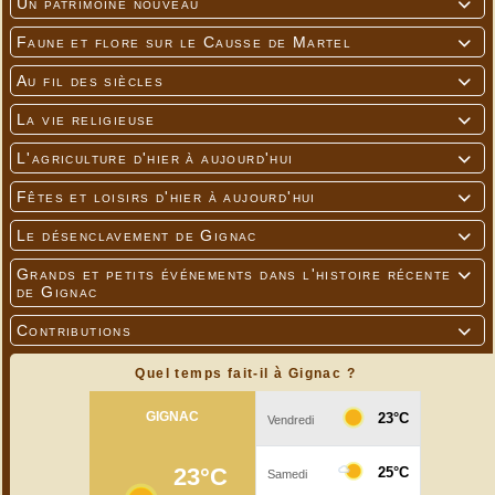
Un patrimoine nouveau

Faune et flore sur le Causse de Martel

Au fil des siècles

La vie religieuse

L'agriculture d'hier à aujourd'hui

Fêtes et loisirs d'hier à aujourd'hui

Le désenclavement de Gignac

Grands et petits événements dans l'histoire récente

de Gignac
Contributions

Quel temps fait-il à Gignac ?