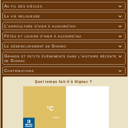
Au fil des siècles

La vie religieuse

L'agriculture d'hier à aujourd'hui

Fêtes et loisirs d'hier à aujourd'hui

Le désenclavement de Gignac

Grands et petits événements dans l'histoire récente

de Gignac
Contributions

Quel temps fait-il à Gignac ?