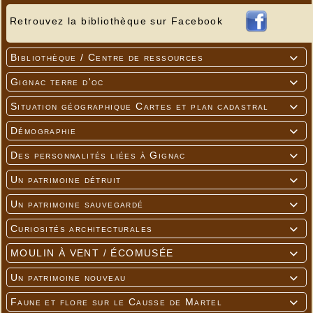
Retrouvez la bibliothèque sur Facebook
Bibliothèque / Centre de ressources

Gignac terre d'oc

Situation géographique Cartes et plan cadastral

Démographie

Des personnalités liées à Gignac

Un patrimoine détruit

Un patrimoine sauvegardé

Curiosités architecturales

MOULIN À VENT / ÉCOMUSÉE

Un patrimoine nouveau

Faune et flore sur le Causse de Martel
