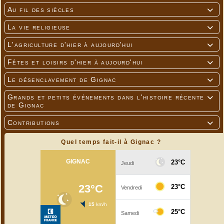
Au fil des siècles

La vie religieuse

L'agriculture d'hier à aujourd'hui

Fêtes et loisirs d'hier à aujourd'hui

Le désenclavement de Gignac

Grands et petits événements dans l'histoire récente

de Gignac
Contributions

Quel temps fait-il à Gignac ?